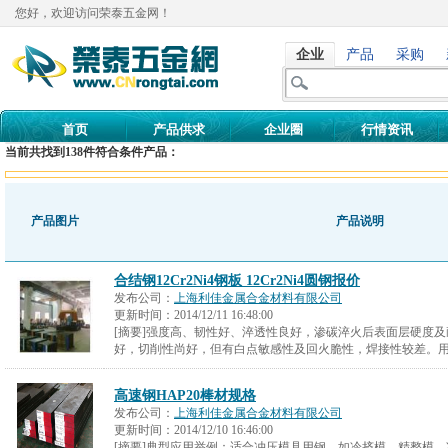
您好，欢迎访问荣泰五金网！
企业
产品
采购
首页
产品供求
企业圈
行情资讯
当前共找到
138
件符合条件产品：
产品图片
产品说明
合结钢12Cr2Ni4钢板 12Cr2Ni4圆钢报价
发布公司：
上海利佳金属合金材料有限公司
更新时间：
2014/12/11 16:48:00
[摘要]强度高、韧性好、淬透性良好，渗碳淬火后表面层硬度及
好，切削性尚好，但有白点敏感性及回火脆性，焊接性较差。
高速钢HAP20棒材规格
发布公司：
上海利佳金属合金材料有限公司
更新时间：
2014/12/10 16:46:00
[摘要]典型应用举例：适合冲压模具用钢，如冷挤模、精整模