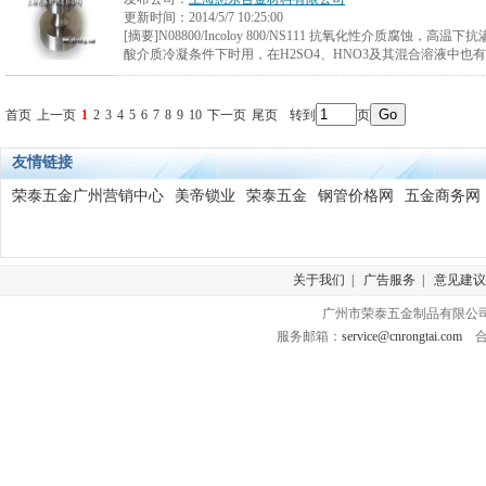
更新时间：
2014/5/7 10:25:00
[摘要]N08800/Incoloy 800/NS111 抗氧化性介质腐蚀，高温
酸介质冷凝条件下时用，在H2SO4、HNO3及其混合溶液中也
首页
上一页
1
2
3
4
5
6
7
8
9
10
下一页
尾页
转到
页
友情链接
荣泰五金广州营销中心
美帝锁业
荣泰五金
钢管价格网
五金商务网
关于我们
|
广告服务
|
意见建议
广州市荣泰五金制品有限公司 版
服务邮箱：
service@cnrongtai.com
合作Q