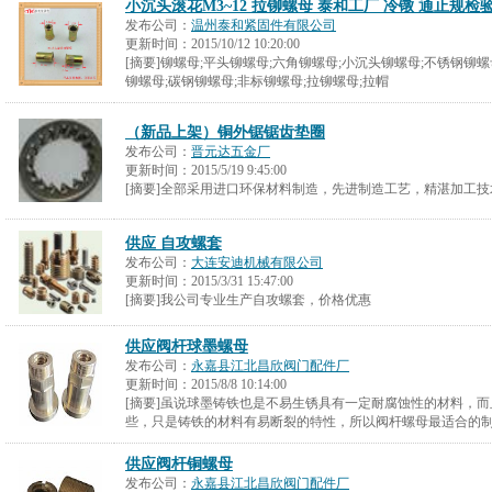
小沉头滚花M3~12 拉铆螺母 泰和工厂 冷镦 通止规检
发布公司：
温州泰和紧固件有限公司
更新时间：
2015/10/12 10:20:00
[摘要]铆螺母;平头铆螺母;六角铆螺母;小沉头铆螺母;不锈钢铆螺
铆螺母;碳钢铆螺母;非标铆螺母;拉铆螺母;拉帽
（新品上架）铜外锯锯齿垫圈
发布公司：
晋元达五金厂
更新时间：
2015/5/19 9:45:00
[摘要]全部采用进口环保材料制造，先进制造工艺，精湛加工
供应 自攻螺套
发布公司：
大连安迪机械有限公司
更新时间：
2015/3/31 15:47:00
[摘要]我公司专业生产自攻螺套，价格优惠
供应阀杆球墨螺母
发布公司：
永嘉县江北昌欣阀门配件厂
更新时间：
2015/8/8 10:14:00
[摘要]虽说球墨铸铁也是不易生锈具有一定耐腐蚀性的材料，
些，只是铸铁的材料有易断裂的特性，所以阀杆螺母最适合的
供应阀杆铜螺母
发布公司：
永嘉县江北昌欣阀门配件厂