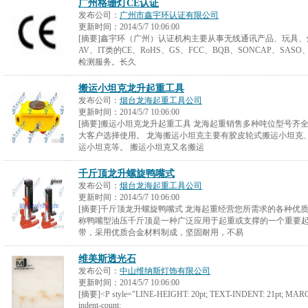
广州格珊灯CE认证
发布公司：
广州市鑫宇环认证有限公司
更新时间：
2014/5/7 10:06:00
[摘要]鑫宇环（广州）认证机构主要从事无线通讯产品、玩具
AV、IT类的CE、RoHS、GS、FCC、BQB、SONCAP、SAS
检测服务。长久
搬运小坦克龙升起重工具
发布公司：
烟台龙海起重工具公司
更新时间：
2014/5/7 10:06:00
[摘要]搬运小坦克龙升起重工具 龙海起重销售多种吨位型号齐
大客户选择使用。 龙海搬运小坦克主要有胶皮轮式搬运小坦克
运小坦克等。 搬运小坦克又名搬运
千斤顶龙升螺旋鸭嘴式
发布公司：
烟台龙海起重工具公司
更新时间：
2014/5/7 10:06:00
[摘要]千斤顶龙升螺旋鸭嘴式 龙海起重经营您所需求的各种优
称鸭嘴型油压千斤顶是一种广泛应用于起重或支撑的一个重要
带，采用优质合金材料制成，坚固耐用，不易
维美斯透光石
发布公司：
中山维纳斯灯饰有限公司
更新时间：
2014/5/7 10:06:00
[摘要]<P style="LINE-HEIGHT: 20pt; TEXT-INDENT: 21pt; MARGIN
indent-count: