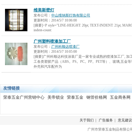
维美斯壁灯
发布公司：
中山维纳斯灯饰有限公司
更新时间：
2014/5/7 10:06:00
[摘要]<P style="LINE-HEIGHT: 20pt; TEXT-INDENT: 21pt; MARGIN
indent-count:
广州塑料喷漆加工厂
发布公司：
广州科顺达喷漆厂
更新时间：
2014/5/7 10:05:00
[摘要]广州科顺达科技涂装厂是一家专业成熟的喷漆加工厂, 加工喷漆
工各类塑胶产品（ABS。PS。PC。PP。PET等）、玻璃,五金
外壳和汽车配件为
友情链接
荣泰五金广州营销中心
美帝锁业
荣泰五金
钢管价格网
五金商务网
关于我们
|
广告服务
|
意见建议
广州市荣泰五金制品有限公司 版