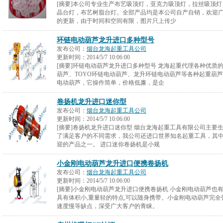
[摘要]本公司专业生产布艺吸顶灯，亚克力吸顶灯，拉丝吸顶
晶台灯，布艺树脂台灯。全部产品均是本公司自产自销，欢迎
的更新，由于时间和空间有限，图片只上传少
环链电动葫芦龙升进口多种型号
发布公司：
烟台龙海起重工具公司
更新时间：
2014/5/7 10:06:00
[摘要]环链电动葫芦龙升进口多种型号 龙海起重代理各种优质
葫芦、TOYO环链电动葫芦、龙升环链电动葫芦等各种起重葫
电动葫芦，它操作简单，价格低廉，是企
卷扬机龙升进口迷你型
发布公司：
烟台龙海起重工具公司
更新时间：
2014/5/7 10:06:00
[摘要]卷扬机龙升进口迷你型 烟台龙海起重工具有限公司主要
了满足客户的不同需求，我公司还进口世界知名起重工具，其
迎的产品之一。 进口迷你卷扬机是小规
小金刚电动葫芦龙升进口便携卷扬机
发布公司：
烟台龙海起重工具公司
更新时间：
2014/5/7 10:06:00
[摘要]小金刚电动葫芦龙升进口便携卷扬机 小金刚电动葫芦也
具有体积小,重量轻的特点,可以随身携带。小金刚电动葫芦完
速度慢等缺点，深受广大客户的青睐。