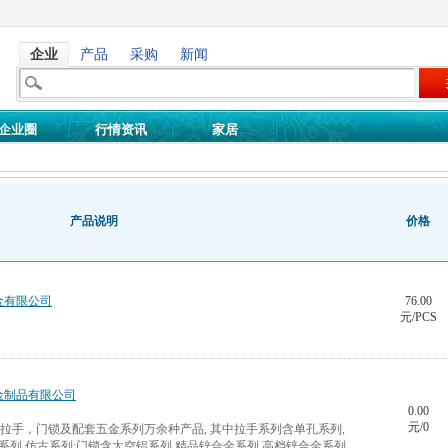
企业
产品
采购
新闻
企业圈
行情资讯
家居
产品说明
价格
金有限公司
76.00
元/PCS
金制品有限公司
0.00
元/0
括拉手，门锁及配套五金系列万余种产品, 其中拉手系列含单孔系列,
系列,仿古系列;门锁含太空铝系列,精品锌合金系列,高档锌合金系列,