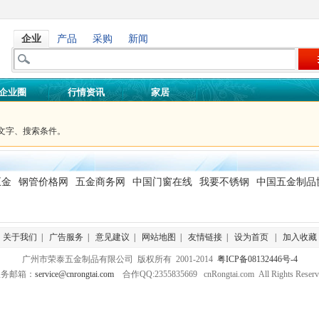
企业
产品
采购
新闻
企业圈
行情资讯
家居
文字、搜索条件。
五金
钢管价格网
五金商务网
中国门窗在线
我要不锈钢
中国五金制品
关于我们
|
广告服务
|
意见建议
|
网站地图
|
友情链接
|
设为首页
|
加入收藏
广州市荣泰五金制品有限公司 版权所有 2001-2014
粤ICP备08132446号-4
服务邮箱：
service@cnrongtai.com
合作QQ:2355835669 cnRongtai.com All Rights Reserv