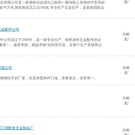
元/
实业有限公司是一家拥有自由进出口权和一般纳税人资格的中型高标
0多平方米,拥有熟练员工近500名,专业生产五金拉手，是多家国际品
五金配件公司
0.00
元/
配件公司成立于2000年，是一家专业生产、销售厨柜五金配件的企
量第一，服务带路，精益求精”的经营宗旨，在整个生产及销售过
有限公司
0.00
元/
不锈钢拉手的厂家，欢迎来图来样订做，质量保证，信誉第一。
0.00
元/
居工程配套五金制品厂
0.00