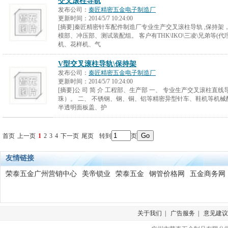
交叉滚柱导轨
发布公司：
秦匠精密五金电子制造厂
更新时间：
2014/5/7 10:24:00
[摘要]秦匠精密针车配件制造厂专业生产交叉滚柱导轨 ,保持架
模部、冲压部、测试装配组。 客户有THK\IKO\三凌\兄弟等(
机、花样机、气
V型交叉滚柱导轨\保持架
发布公司：
秦匠精密五金电子制造厂
更新时间：
2014/5/7 10:24:00
[摘要]公 司 简 介 工程部、生产部 一、 专业生产交叉滚柱
珠）。 二、 不锈钢、钢、铜、铝等精密异型针车、鞋机等机械
半透明面板盖、护
首页
上一页
1
2
3
4
下一页
尾页
转到
页
友情链接
荣泰五金广州营销中心
美帝锁业
荣泰五金
钢管价格网
五金商务网
关于我们
|
广告服务
|
意见建议