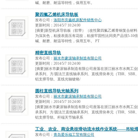
碱、耐磨、耐温等特性，保用五年。
聚四氟乙烯机床导轨板
发布公司：
洛阳市庆鑫机床配件销售中心
更新时间：
2014/5/7 10:24:00
[摘要]新型机床导轨板（软带）（改性聚四氟乙烯青铜复合材
为深灰色，粘接表面压有花纹，粘接牢固性比同类产品强5-10
碱、耐磨、耐温等特性，保用五年。 PT
精密直线导轨
发布公司：
丽水市豪滚轴承制造有限公司
更新时间：
2014/5/7 10:24:00
[摘要]丽水市豪滚轴承制造有限公司座落在浙江丽水市水阁工
承系列、方/圆法兰直线轴承系列、直线滑块单元（TBR、SBR、S
铝支撑导轨、直线光轴镀铬/
圆柱直线导轨光轴系列
发布公司：
丽水市豪滚轴承制造有限公司
更新时间：
2014/5/7 10:24:00
[摘要]丽水市豪滚轴承制造有限公司座落在浙江丽水市水阁工
承系列、方/圆法兰直线轴承系列、直线滑块单元（TBR、SBR、S
铝支撑导轨、杆端关节轴承系
工业、农业、商业悬挂滑动流水线作业系统——吊轮
发布公司：
青岛爱乐福工贸有限公司