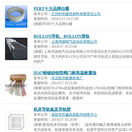
PERT十大品牌白蝶
发布公司：
兰州利华建筑材料有限责任公司
更新时间：
2016/1/15 14:15:00
[摘要]PERT十大品牌白蝶
ROLLON导轨、ROLLON滑轨
发布公司：
上海鸿源电气自动化有限公司
更新时间：
2014/5/7 10:25:00
[摘要] 上海鸿源电气自动化有限公司代理供应意大利ROLLON导轨
线性导轨。意大利ROLLON公司自1975年开始进入直线运动领
列的产
D547铬镍硅钼型阀门耐高温耐腐蚀
发布公司：
河北联邦耐磨焊条厂
更新时间：
2014/5/7 10:25:00
[摘要]说明:D547Mo是低氢钠型药皮的CrNiSiMo型阀门堆
有良好的高温抗擦伤、抗冲蚀等性能，有较高的高温硬度，良
金属时效强化效果显著，随着时
机床导轨板及导轨胶
发布公司：
洛阳市庆鑫机床配件销售中心
更新时间：
2014/5/7 10:24:00
[摘要]新型机床导轨板（软带）（改性聚四氟乙烯青铜复合材料
色为深灰色，粘接表面压有花纹，粘接牢固性比同类产品强5-1