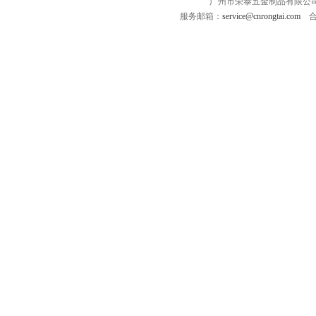
广州市荣泰五金制品有限公司 版
服务邮箱：
service@cnrongtai.com
合作Q