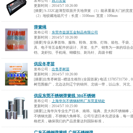
发布公司：
冠力五金
更新时间：
2014/5/7 10:26:00
[摘要] S-332C超薄型双面开关地弹簧 （1）能承重最大门的宽度：
（2）地铰藏地箱尺寸：长度：3100mm 宽度：109mm
弹簧绳
发布公司：
东莞市益源五金制品有限公司
更新时间：
2014/5/7 10:26:00
[摘要]专业从事首饰、服饰、鞋饰、发饰、灯饰、箱包、手袋
具、电子等五金配件的设计、开发、生产、销售为一体的综合
铛、龙虾扣、手机绳、蝴蝶扣、刺马针、高级卡帽
供应冬枣苗
发布公司：
出售枣树苗
更新时间：
2014/5/7 10:26:00
[摘要]出售枣树苗--赠送生根剂 (全国首家) 电话:13785731750，0
树范围极广，北边达到辽宁的锦州、北镇一带，以山东、河北
供应东莞不锈钢弹簧线 304不锈钢
发布公司：
上海华兴不锈钢材料厂东莞直销处
更新时间：
2014/5/7 10:25:00
[摘要]上海华兴专业生产日本、南韩、瑞典、意大利不锈钢棒
不锈钢光圆，不锈钢六角棒等。公司引进日本先进设备，每一
格把关，确保我们的产品质量达到国际标准，
广东不锈钢弹簧线 广州不锈钢弹