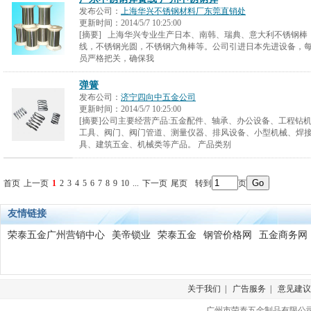
发布公司：
上海华兴不锈钢材料厂东莞直销处
更新时间：
2014/5/7 10:25:00
[摘要] 上海华兴专业生产日本、南韩、瑞典、意大利不锈钢
线，不锈钢光圆，不锈钢六角棒等。公司引进日本先进设备，
员严格把关，确保我
弹簧
发布公司：
济宁四向中五金公司
更新时间：
2014/5/7 10:25:00
[摘要]公司主要经营产品:五金配件、轴承、办公设备、工程钻
工具、阀门、阀门管道、测量仪器、排风设备、小型机械、焊
具、建筑五金、机械类等产品。 产品类别
首页
上一页
1
2
3
4
5
6
7
8
9
10
...
下一页
尾页
转到
页
友情链接
荣泰五金广州营销中心
美帝锁业
荣泰五金
钢管价格网
五金商务网
关于我们
|
广告服务
|
意见建议
广州市荣泰五金制品有限公司 版