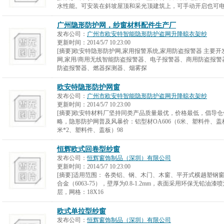
水性能。可安装在斜坡屋顶和采光顶建筑上，可手动开启也可
广州隐形防护网，纱窗材料配件生产厂
发布公司：
广州市欧安特智能隐形防护盗网升降晾衣架纱
更新时间：
2014/5/7 10:23:00
[摘要]欧安特隐形防护网,家用报警系统,家用防盗报警器 主要
网,家用/商用无线智能防盗报警器、电子报警器、商用防盗报
防盗报警器、燃器探测器、烟雾探
欧安特隐形防护网窗
发布公司：
广州市欧安特智能隐形防护盗网升降晾衣架纱
更新时间：
2014/5/7 10:23:00
[摘要]欧安特材料厂坚持同类产品质量最优，价格最低，倡导
略，隐形防护网普及风暴价：铝型材OA606（6米、塑料件、盖板）
米*2、塑料件、盖板）98
恒辉欧式回卷型纱窗
发布公司：
恒辉窗饰制品（深圳）有限公司
更新时间：
2014/5/7 10:23:00
[摘要]适用范围： 各类铝、钢、木门、木窗、平开式横趟塑钢
合金（6063-75），壁厚为0.8-1.2mm，表面采用环保无铅油
层，网格：18X16
欧式单拉型纱窗
发布公司：
恒辉窗饰制品（深圳）有限公司