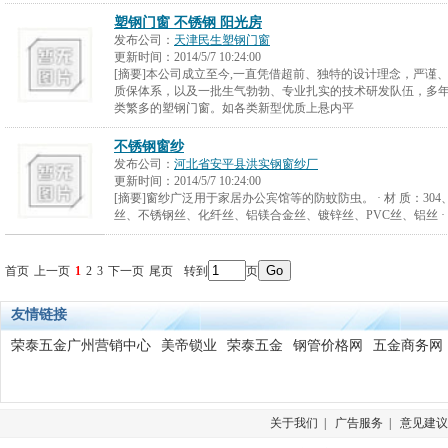
塑钢门窗 不锈钢 阳光房
发布公司：
天津民生塑钢门窗
更新时间：
2014/5/7 10:24:00
[摘要]本公司成立至今,一直凭借超前、独特的设计理念，严谨
质保体系，以及一批生气勃勃、专业扎实的技术研发队伍，多
类繁多的塑钢门窗。如各类新型优质上悬内平
不锈钢窗纱
发布公司：
河北省安平县洪实钢窗纱厂
更新时间：
2014/5/7 10:24:00
[摘要]窗纱广泛用于家居办公宾馆等的防蚊防虫。 · 材 质：304、3
丝、不锈钢丝、化纤丝、铝镁合金丝、镀锌丝、PVC丝、铝丝 · 编 
首页
上一页
1
2
3
下一页
尾页
转到
页
友情链接
荣泰五金广州营销中心
美帝锁业
荣泰五金
钢管价格网
五金商务网
关于我们
|
广告服务
|
意见建议