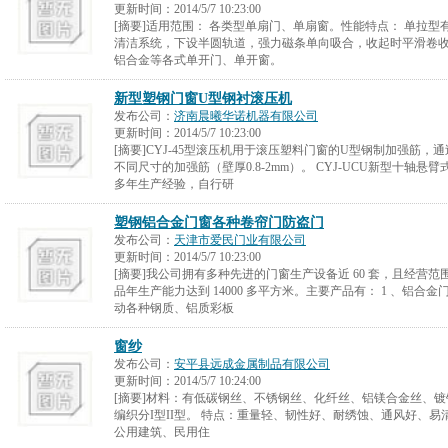
更新时间：
2014/5/7 10:23:00
[摘要]适用范围： 各类型单扇门、单扇窗。性能特点： 单拉
清洁系统，下设半圆轨道，强力磁条单向吸合，收起时平滑卷
铝合金等各式单开门、单开窗。
新型塑钢门窗U型钢衬滚压机
发布公司：
济南晨曦华诺机器有限公司
更新时间：
2014/5/7 10:23:00
[摘要]CYJ-45型滚压机用于滚压塑料门窗的U型钢制加强筋
不同尺寸的加强筋（壁厚0.8-2mm）。 CYJ-UCU新型十轴
多年生产经验，自行研
塑钢铝合金门窗各种卷帘门防盗门
发布公司：
天津市爱民门业有限公司
更新时间：
2014/5/7 10:23:00
[摘要]我公司拥有多种先进的门窗生产设备近 60 套，且经营
品年生产能力达到 14000 多平方米。主要产品有： 1 、铝合金
动各种钢质、铝质彩板
窗纱
发布公司：
安平县远成金属制品有限公司
更新时间：
2014/5/7 10:24:00
[摘要]材料：有低碳钢丝、不锈钢丝、化纤丝、铝镁合金丝、镀
编织分I型II型。 特点：重量轻、韧性好、耐绣蚀、通风好、易
公用建筑、民用住