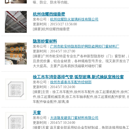
噪、防尘、防水等功能。
杭州信耀挡烟垂壁
发布公司：
杭州信耀防火玻璃科技有限公司
更新时间：
2015/3/27 13:56:00
[摘要]杭州信耀挡烟垂壁
隐形纱窗材料
发布公司：
广州市欧安特隐形防护网防盗网纱门窗材料厂
更新时间：
2014/5/7 10:27:00
[摘要]广州市欧安特是专业生产各种新型隐形纱（门）窗型材
且质优价廉，铝合金材质，各种规格型号齐全。现又新开发出
大大提高。主要产品有易拆洗磁吸对碰纱门窗
徐工吊车消音器排气管,弧型玻璃,新式操纵室推拉窗
发布公司：
徐州市盛泰吊车配件经销部
更新时间：
2014/5/7 10:24:00
[摘要]主营：徐工吊车配件,徐州吊车配件,徐工起重机配件,徐
件,徐工起重机械泵类,徐工吊车轴承配件,徐工起重机配件胶管, 
车配件钣金配件,玻璃,漆
天窗
发布公司：
大连隆发建筑门窗材料有限公司
更新时间：
2014/5/7 10:24:00
[摘要]天窗 该天窗全部采用铝合金型材制成，角部连接用组角