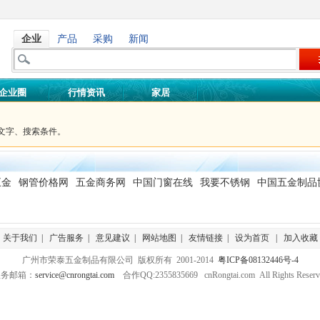
企业
产品
采购
新闻
企业圈
行情资讯
家居
文字、搜索条件。
五金
钢管价格网
五金商务网
中国门窗在线
我要不锈钢
中国五金制品
关于我们
|
广告服务
|
意见建议
|
网站地图
|
友情链接
|
设为首页
|
加入收藏
广州市荣泰五金制品有限公司 版权所有 2001-2014
粤ICP备08132446号-4
服务邮箱：
service@cnrongtai.com
合作QQ:2355835669 cnRongtai.com All Rights Reserv