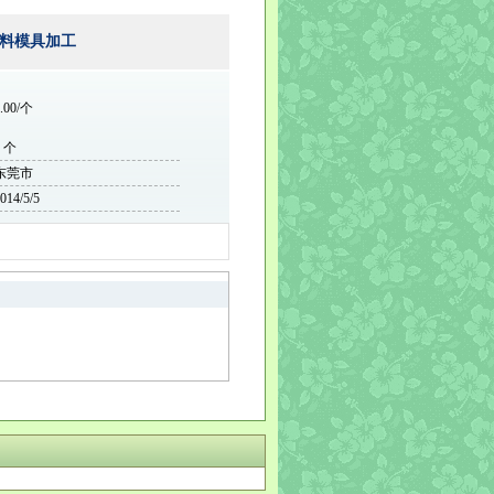
料模具加工
.00/个
0 个
东莞市
014/5/5