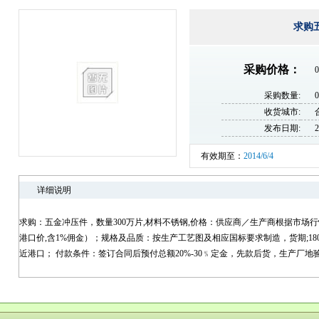
求购
采购价格：
0
采购数量:
收货城市:
发布日期:
2
有效期至：
2014/6/4
详细说明
求购：五金冲压件，数量300万片,材料不锈钢,价格：供应商／生产商根据市场
港口价,含1%佣金）；规格及品质：按生产工艺图及相应国标要求制造，货期;18
近港口； 付款条件：签订合同后预付总额20%-30﹪定金，先款后货，生产厂