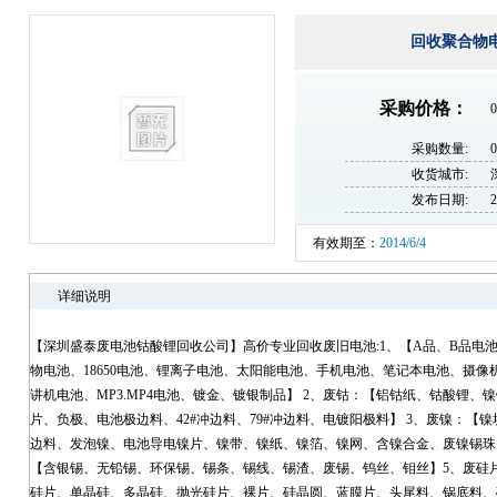
回收聚合物
采购价格：
0
采购数量:
收货城市:
发布日期:
2
有效期至：
2014/6/4
详细说明
【深圳盛泰废电池钴酸锂回收公司】高价专业回收废旧电池:1、【A品、B品电
物电池、18650电池、锂离子电池、太阳能电池、手机电池、笔记本电池、摄像
讲机电池、MP3.MP4电池、镀金、镀银制品】 2、废钴：【铝钴纸、钴酸锂
片、负极、电池极边料、42#冲边料、79#冲边料、电镀阳极料】 3、废镍：
边料、发泡镍、电池导电镍片、镍带、镍纸、镍箔、镍网、含镍合金、废镍锡珠
【含银锡、无铅锡、环保锡、锡条、锡线、锡渣、废锡、钨丝、钼丝】5、废硅片
硅片、单晶硅、多晶硅、抛光硅片、裸片、硅晶圆、蓝膜片、头尾料、锅底料、