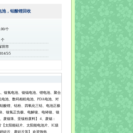
电池，钴酸锂回收
.00/个
0 个
深圳市
014/5/5
池、镍氢电池、镍镉电池、锂电池、聚合
机电池、数码相机电池、PDA电池、对
、镍钴酸锂、钴粉、四氧化三钴、电池正极
【镍块、镍氢正负极、电解镍、电铸镍、镍
、废镍珠、亚镍粉废料】 4、废锡：
【太阳能硅片、太阳能电池片、IC级
碎硅片、废硅片等】 欢迎致电