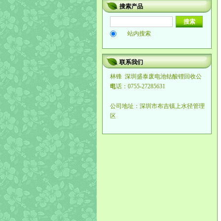
搜索产品
站内搜索
联系我们
林锋
深圳盛泰废电池钴酸锂回收公
司
电话：0755-27285631
公司地址：深圳市布吉镇上水径管理
区