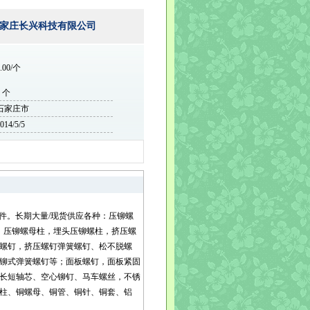
家庄长兴科技有限公司
.00/个
0 个
石家庄市
014/5/5
杂件。长期大量/现货供应各种：压铆螺
；压铆螺母柱，埋头压铆螺柱，挤压螺
螺钉，挤压螺钉弹簧螺钉、松不脱螺
铆式弹簧螺钉等；面板螺钉，面板紧固
长短轴芯、空心铆钉、马车螺丝，不锈
柱、铜螺母、铜管、铜针、铜套、铝