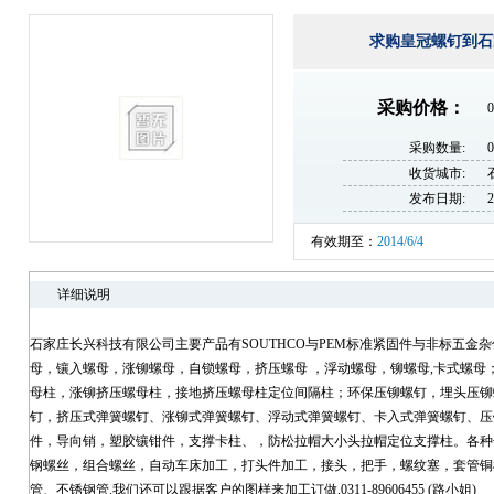
求购皇冠螺钉到石
采购价格：
0
采购数量:
收货城市:
发布日期:
2
有效期至：
2014/6/4
详细说明
石家庄长兴科技有限公司主要产品有SOUTHCO与PEM标准紧固件与非标五金
母，镶入螺母，涨铆螺母，自锁螺母，挤压螺母 ，浮动螺母，铆螺母,卡式螺母
母柱，涨铆挤压螺母柱，接地挤压螺母柱定位间隔柱；环保压铆螺钉，埋头压铆
钉，挤压式弹簧螺钉、涨铆式弹簧螺钉、浮动式弹簧螺钉、卡入式弹簧螺钉、压
件，导向销，塑胶镶钳件，支撑卡柱、，防松拉帽大小头拉帽定位支撑柱。各种
钢螺丝，组合螺丝，自动车床加工，打头件加工，接头，把手，螺纹塞，套管铜
管、不锈钢管.我们还可以跟据客户的图样来加工订做,0311-89606455 (路小姐)