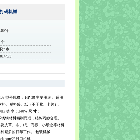
打码机械
.00/个
0 个
郑州市
014/5/5
: 268 型号规格： HP-30 主要用途： 适用
合材料、塑料袋、纸（不干胶、卡片）、
 功 率：≤40W 尺 寸：
铝合金及不锈钢材料精制而成，结构巧妙合理、
料及皮革、布、纸、商标、小纸盒等材料
种繁多的打印工作。 包装机械
zpack.com/2/ 封口机械