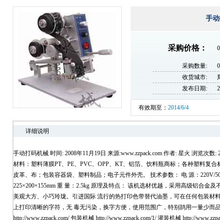
手动
采购价格：
0
采购数量:
收货城市:
发布日期:
2
有效期至：
2014/6/4
详细说明
手动打码机械 时间: 2008年11月19日 来源:www.zzpack.com 作者: 星火 浏览次数
材料：塑料薄膜PT、PE、PVC、OPP、KT、铝箔、饮料瓶商标；各种塑料复
皮革、布；包装容器袋、塑料制品；电子元件外壳。 技术参数： 电 源：220V/50Hz
225×200×155mm 重 量：2.5kg 原理及特点： 该机选材优越，采用高级
美观大方、小巧玲珑。引进国际 流行的热打印色带替代油墨，可在任何包装材
上打印清晰的字符，无 毒无污染，换字方便，使用范围广，特别鸹用一量少而品
http://www.zzpack.com/ 包装机械 http://www.zzpack.com/1/ 灌装机械 http://www.z