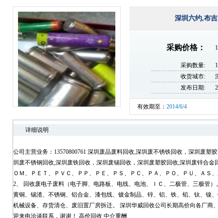
深圳六约,布
采购价格：
1
采购数量:
收货城市:
发布日期:
2
有效期至：
2014/6/4
详细说明
公司主营业务：13570800761 深圳废品废料回收,深圳废不锈铁回收，深圳废
圳废不锈钢回收,深圳废铁回收，深圳废锡回收，深圳废塑胶回收,深圳废锌合金
ＯＭ、ＰＥＴ、ＰＶＣ、ＰＰ、ＰＥ、ＰＳ、ＰＣ、ＰＡ、ＰＯ、ＰＵ、ＡＳ、
2、 回收废电子废料（电子脚、电路板、电线、电池、ＩＣ、二极管、三极管）。
黄铜、锡渣、不锈钢、铝合金、漆包线、镀金制品、锌、铝、铁、铅、钛、镍、钨
机械设备、存货清仓、废旧置厂房拆迁。 深圳华威回收公司长期高价向各厂商、
迎来电洽谈联系，谢谢！ 高价回收 中介重酬