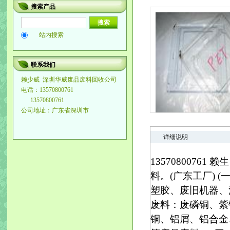
搜索产品
站内搜索
联系我们
赖少威
深圳华威废品废料回收公司
电话：13570800761
13570800761
公司地址：广东省深圳市
详细说明
135708007
料。(广东工厂) 
塑胶、废旧机器、
废料：废磷铜、紫铜、
铜、铝屑、铝合金、生铝