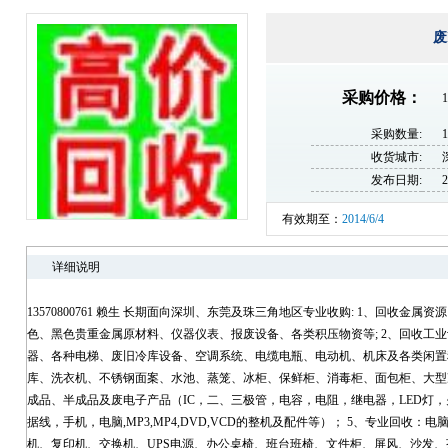
废
采购价格：
1
采购数量:
收货城市:
发布日期:
2
有效期至：
2014/6/4
详细说明
13570800761 赖生 长期面向深圳、东莞及珠三角地区专业收购: 1、回收金
色、黑色贵重金属原材料、仪器仪表、报废设备、各类积压物资等; 2、回收工
器、各种电梯、废旧冷库设备、空调系统、电缆电瓶、电动机、机床及各类闲置积
库、洗衣机、不锈钢面案、水池、蒸笼、冰柜、保鲜柜、消毒柜、面包柜、大型冻
成品、半成品及废电子产品（IC，二、三极管，电容，电阻，继电器，LED灯，火
据线，手机，电脑,MP3,MP4,DVD,VCD的整机及配件等）； 5、专业回收
机、复印机、交换机、UPS电源、办公桌椅、班台班椅、文件柜、屏风、沙发、茶几