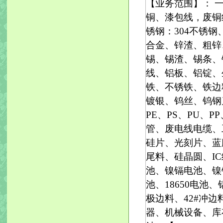
【业务范围】： 
铜、漆包线，废铜
锈钢：304不锈钢、
合金、锌渣、粗锌
锡、锡渣、锡条、
线、铝板、铝锭、
铁、不锈铁、铁边
镀银、钨丝、钨钢刀
PE、PS、PU、
管、废电线电缆、
硅片、光刻片、蓝
尾料、硅晶圆、I
池、镍镉电池、镍
池、18650电
极边料、42#冲边
器、机械设备、库