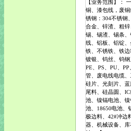
【业务范围】： 
铜、漆包线，废铜
锈钢：304不锈钢、
合金、锌渣、粗锌
锡、锡渣、锡条、
线、铝板、铝锭、
铁、不锈铁、铁边
镀银、钨丝、钨钢刀
PE、PS、PU、
管、废电线电缆、
硅片、光刻片、蓝
尾料、硅晶圆、I
池、镍镉电池、镍
池、18650电
极边料、42#冲边
器、机械设备、库