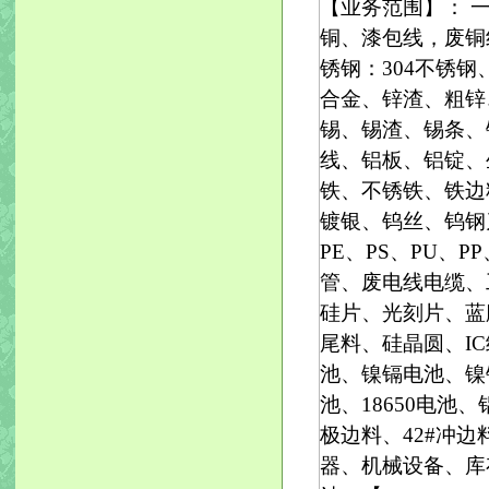
【业务范围】： 
铜、漆包线，废铜
锈钢：304不锈钢、
合金、锌渣、粗锌
锡、锡渣、锡条、
线、铝板、铝锭、
铁、不锈铁、铁边
镀银、钨丝、钨钢刀
PE、PS、PU、
管、废电线电缆、
硅片、光刻片、蓝
尾料、硅晶圆、I
池、镍镉电池、镍
池、18650电
极边料、42#冲边
器、机械设备、库