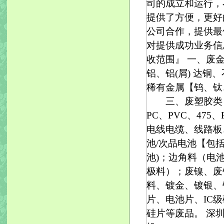
司的成立和运行，
提供了方便，更好
公司合作，提供最
对提供成功业务信
收范围』 一、废
铝、铝(屑) 达
稀有金属【钨、钛
三、废塑胶类：【
PC、PVC、4
电线电缆、线路板
池/次品电池【包
池)；边角料（电池
极料）；废镍、废
料、镀金、镀银、镀
片、电池片、IC级
硅片等废品。 深