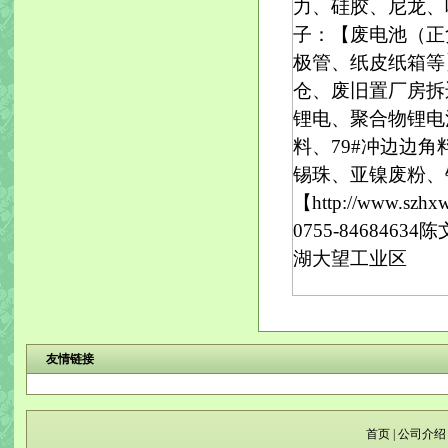
力、硅胶、尼龙、吸
子：【废电池（正
极管、纸皮纸箱等
仓、废旧置厂房拆
锂电、聚合物锂电
料、79#冲边边
锡珠、亚镍废粉、
【http://www.
0755-84684634
湖大望工业区
友情链接
首页
|
公司介绍