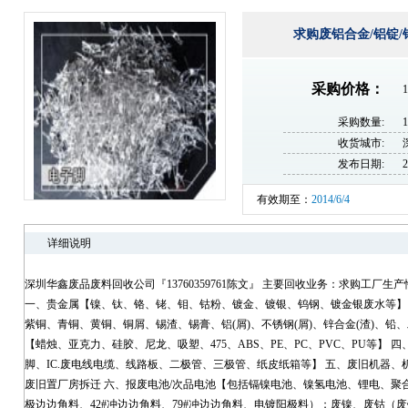
求购废铝合金/铝锭/铝
采购价格：
1
采购数量:
收货城市:
发布日期:
2
有效期至：
2014/6/4
详细说明
深圳华鑫废品废料回收公司『13760359761陈文』 主要回收业务：求购工厂
一、贵金属【镍、钛、铬、铑、钼、钴粉、镀金、镀银、钨钢、镀金银废水等】
紫铜、青铜、黄铜、铜屑、锡渣、锡膏、铝(屑)、不锈钢(屑)、锌合金(渣)、铅
【蜡烛、亚克力、硅胶、尼龙、吸塑、475、ABS、PE、PC、PVC、PU等】
脚、IC.废电线电缆、线路板、二极管、三极管、纸皮纸箱等】 五、废旧机器
废旧置厂房拆迁 六、报废电池/次品电池【包括镉镍电池、镍氢电池、锂电、聚
极边边角料、42#冲边边角料、79#冲边边角料、电镀阳极料）；废镍、废钴（