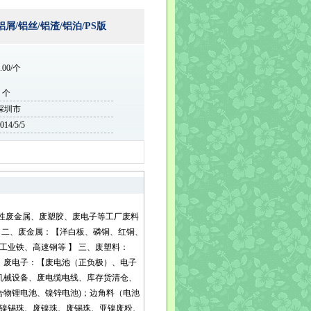
屑/铝丝/铝渣/铝泊/PS版
.00/个
1 个
深圳市
014/5/5
生产性废金属、废塑胶、废电子等工厂废料
 二、废金属：【洋白板、磷铜、红铜、
、工业铁、高速钢等 】 三、废塑料：
 四、废电子：【废电池（正负极）、电子
、机械设备、废电缆电线、库存货清仓、
合物锂电池、镍锌电池)；边角料（电池
废镍锡珠、废镍珠、废锡珠、亚镍废粉、