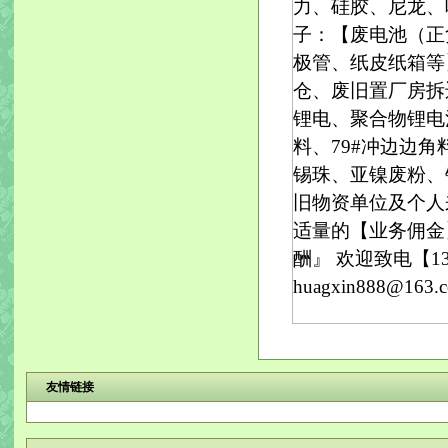
力、硅胶、尼龙、吸
子：【废电池（正
极管、纸皮纸箱等
仓、废旧置厂房拆
锂电、聚合物锂电
料、79#冲边边
锡珠、亚镍废粉、
旧物资单位及个人
适量的【业务佣金】 详
酬』 欢迎致电【13763
huagxin888@
友情链接