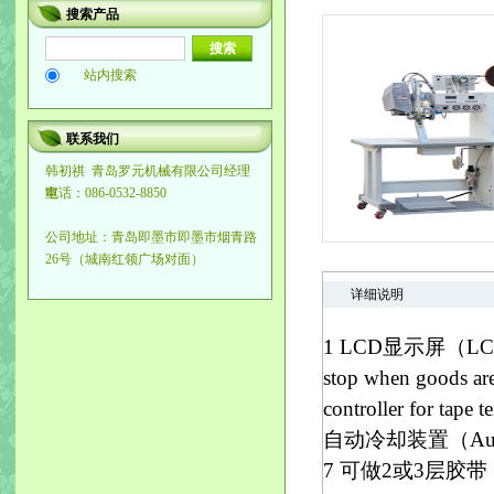
搜索产品
站内搜索
联系我们
韩初祺
青岛罗元机械有限公司经理
室
电话：086-0532-8850
公司地址：青岛即墨市即墨市烟青路
26号（城南红领广场对面）
详细说明
1 LCD显示屏（LC
stop when goo
controller for t
自动冷却装置（Auto c
7 可做2或3层胶带（U