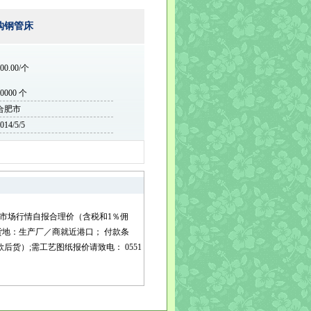
购钢管床
00.00/个
20000 个
合肥市
014/5/5
根据市场行情自报合理价（含税和1％佣
货地：生产厂／商就近港口； 付款条
后货）;需工艺图纸报价请致电： 0551