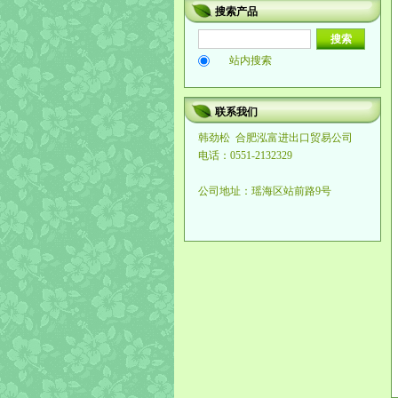
搜索产品
站内搜索
联系我们
韩劲松
合肥泓富进出口贸易公司
电话：0551-2132329
公司地址：瑶海区站前路9号