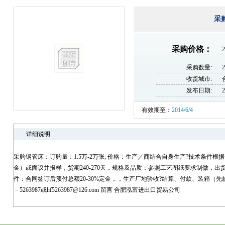
采
采购价格：
2
采购数量:
收货城市:
发布日期:
2
有效期至：
2014/6/4
详细说明
采购钢管床：订购量：1.5万-2万张; 价格：生产／商结合自身生产?技术条件
金）或面议并报样，货期240-270天，规格及品质：参照工艺图纸要求制做，出
件：合同签订后预付总额20-30%定金，，生产厂地验收?结算、付款、装箱（先款
－5263987或hf5263987@126.com 留言 合肥泓富进出口贸易公司