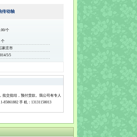
购传动轴
.00/个
0 个
石家庄市
014/5/5
算，批交批结，预付货款。我公司有专人
882 手 机：13131158013