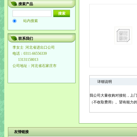
搜索产品
站内搜索
联系我们
李女士
河北省进出口公司
电话：0311-66556339
13131158013
公司地址：河北省石家庄市
详细说明
我公司大量收购对接轮，上
（不收取费用）。望有能力的单位和个
友情链接