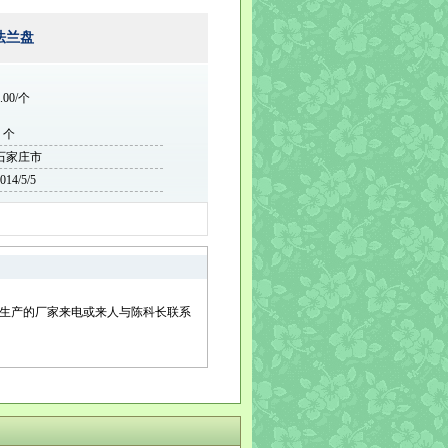
法兰盘
.00/个
0 个
石家庄市
014/5/5
生产的厂家来电或来人与陈科长联系