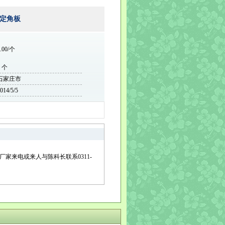
定角板
.00/个
0 个
石家庄市
014/5/5
家来电或来人与陈科长联系0311-