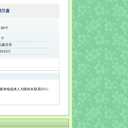
法兰盘
.00/个
0 个
石家庄市
014/5/5
来电或来人与陈科长联系0311-