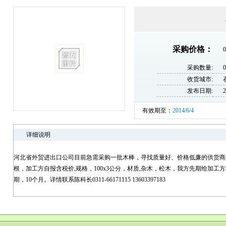
采购价格：
0
采购数量:
收货城市:
发布日期:
2
有效期至：
2014/6/4
详细说明
河北省外贸进出口公司目前急需采购一批木棒，寻找质量好、价格低廉的供货商
根，加工方自报含税价,规格，100x3公分，材质,杂木，松木，我方先期给加工方
期，10个月。详情联系陈科长0311-66171115 13603397183