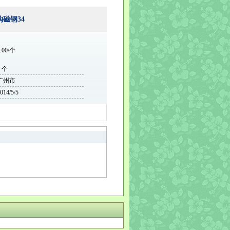
购磁钢34
.00/个
0 个
广州市
014/5/5