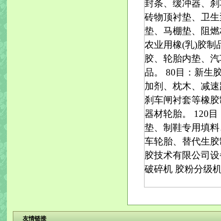
封条、缓冲器、刹
砖物顶衬垫、卫生
垫、马棚垫、阻燃
农业用橡(乳)胶
胶、轮胎内垫、汽
品。 80目：新
加剂、枕木、减速
刹车闸衬套等橡胶
器材轮胎。 12
垫、制鞋专用填料
车轮胎、替代生胶
胶技术有限公司设
破碎机
胶粉分级
友情链接