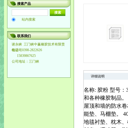
搜索产品
站内搜索
联系我们
谢永峡
三门峡中赢橡胶技术有限责
任公司
电话：0398-2822626
15839867625
公司地址：三门峡
详细说明
名称: 胶粉 型号
和各种橡胶制品。
屋顶和墙的防水卷
能垫、马棚垫。 
地毯衬垫、枕木、