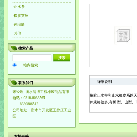
·
止水条
·
橡胶支座
·
伸缩缝
·
其他
搜索产品
站内搜索
详细说明
联系我们
宋经理
衡水润博工程橡胶制品有限
橡胶止水带和止水橡皮系以天
公司
电话：0318-8088565
种规格较多,有桥 型、山型、
18830806512
公司地址：衡水市开发区王徐庄工业
区
友情链接